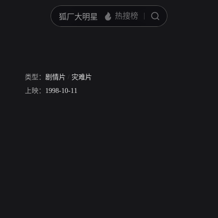
类型：
剧情片
/
灾难片
辛西娅·吉布
上映：
迈克尔·莫里亚蒂
1998-10-11
迈克尔·萨拉兹