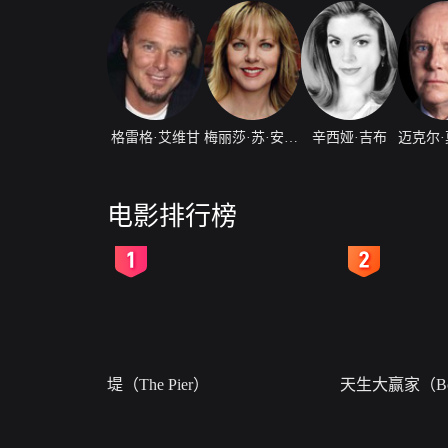
格雷格·艾维甘
梅丽莎·苏·安德森
辛西娅·吉布
电影排行榜
2
3
堤（The Pier）
天生大赢家（Bor