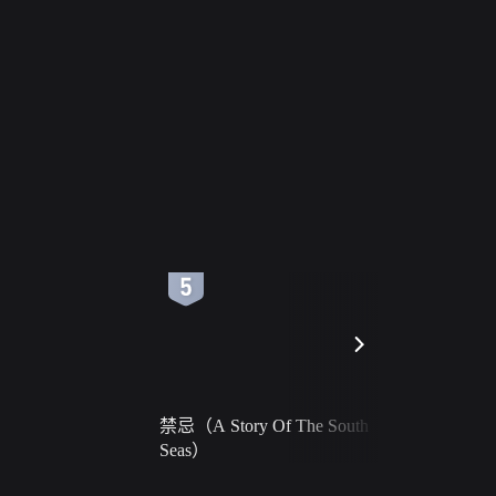
6
7
禁忌（A Story Of The South
火球（Ball 
Seas）