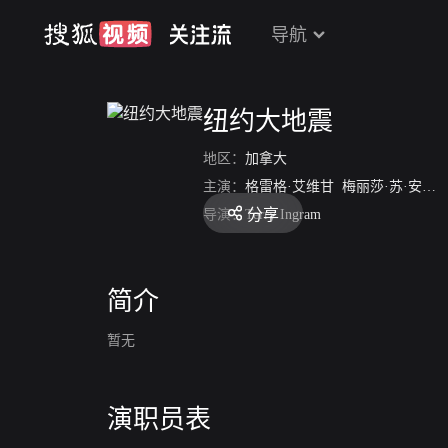
导航
纽约大地震
地区：
加拿大
主演：
格雷格·艾维甘
梅丽莎·苏·安德森
分享
导演：
Terry Ingram
简介
暂无
演职员表