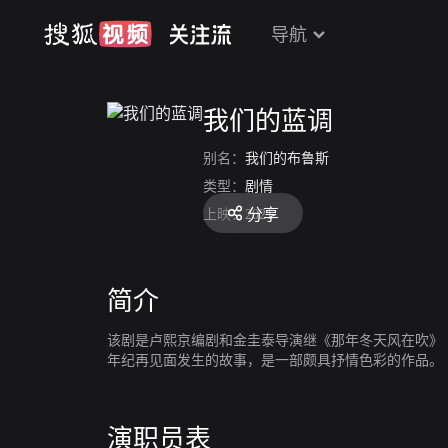
导航
我们的蓝调
别名：
我们的布鲁斯
类型：
剧情
分享
上映：
2021
简介
该剧是卢熙京编剧和金圭泰导演继《那年冬天风在吹》《
年纪再见面发生的故事，是一部颇具抒情色彩的作品。
演职员表