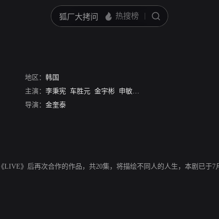
地区：
韩国
主演：
李秉宪
车胜元
金宇彬
申敏儿
韩智敏
李姃垠
导演：
金奎泰
LIVE》后再次合作的作品，共20集，将描绘不同人的人生，本剧已于