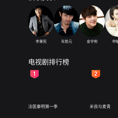
李秉宪
车胜元
金宇彬
申
电视剧排行榜
2
3
法医秦明第一季
米良与麦青