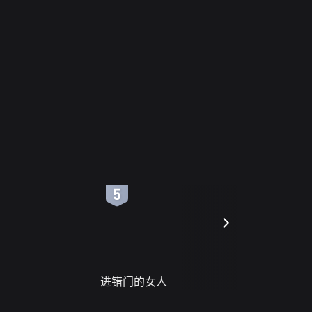
6
7
进错门的女人
请君入梦