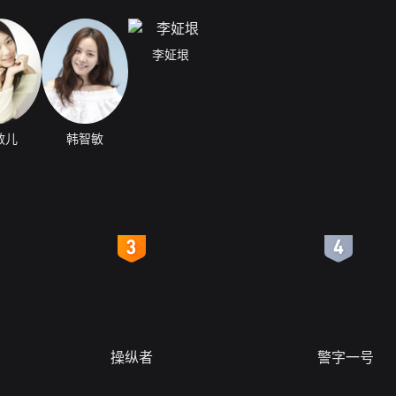
李姃垠
敏儿
韩智敏
4
5
操纵者
警字一号