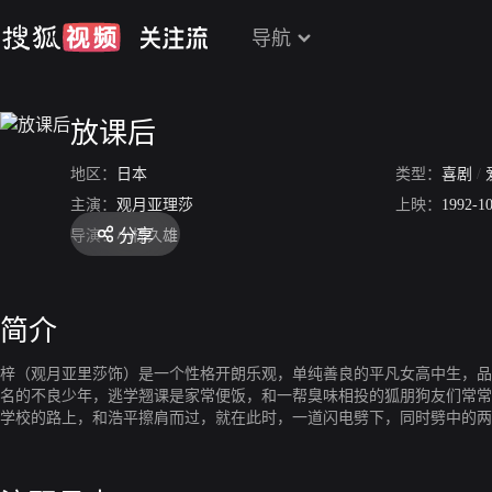
导航
放课后
地区：
日本
类型：
喜剧
/
主演：
观月亚理莎
上映：
1992-1
分享
导演：
小椋久雄
简介
梓（观月亚里莎饰）是一个性格开朗乐观，单纯善良的平凡女高中生，品
名的不良少年，逃学翘课是家常便饭，和一帮臭味相投的狐朋狗友们常常
学校的路上，和浩平擦肩而过，就在此时，一道闪电劈下，同时劈中的两
乖乖女，而梓亦得学着应付浩平那帮难缠的朋友们。