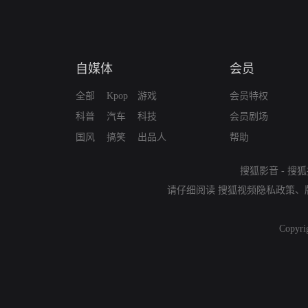
自媒体
会员
全部
Kpop
游戏
会员特权
科普
汽车
科技
会员剧场
国风
搞笑
出品人
帮助
搜狐影音
-
搜狐
请仔细阅读
搜狐视频隐私政策
、
Copyri