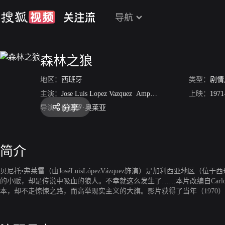
导航
森林之狼
地区：
西班牙
类型：
剧情
主演：
Jose Luis Lopez Vazquez
Amparo Soler Leal
上映：
1971
分享
导演：
佩德罗·奥莱亚
简介
贝尼托•弗莱雷（由JoséLuisLópezVázquez饰演）是加利西
的小贩，却是传说中吸血的狼人。不幸就这么发生了……本片改编自CarlosM
本，却不走惊悚之路，而高举现实主义的大旗。影片获得了当年（1970）西班牙巴利