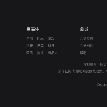
自媒体
会员
全部
Kpop
游戏
会员特权
科普
汽车
科技
会员剧场
国风
搞笑
出品人
帮助
搜狐影音
-
搜狐
请仔细阅读
搜狐视频隐私政策
、
Copyri