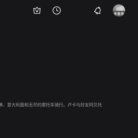
·鲁道夫
吉姆·加菲根
淋、意大利面和无尽的摩托车骑行。卢卡与好友阿贝托