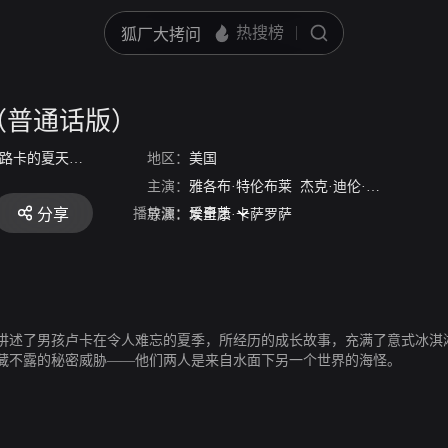
（普通话版）
路卡的夏天(台)
/
卢卡
/
Luca
地区：
美国
主演：
雅各布·特伦布莱
杰克·迪伦·格雷泽
玛娅
播放源：
爱奇艺
分享
导演：
埃里康·卡萨罗萨
讲述了男孩卢卡在令人难忘的夏季，所经历的成长故事，充满了意式冰淇
藏不露的秘密威胁——他们两人是来自水面下另一个世界的海怪。