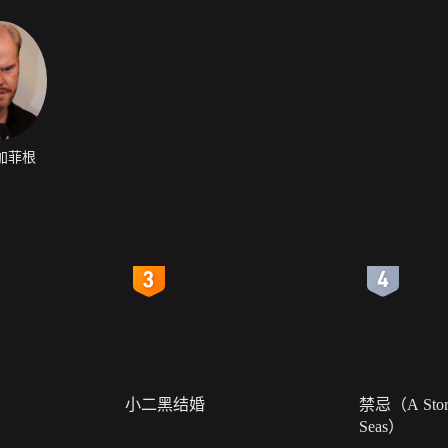
加菲根
4
5
小二黑结婚
禁忌（A Story
Seas）