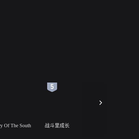
6
7
 Of The South
战斗里成长
私人女教