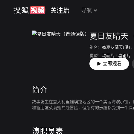
导航
夏日友晴天
别名：
盛夏友晴天(港)
/
类型：
动画片
/
喜剧片
立即观看
上映：
2021-08-20
简介
故事发生在意大利里维埃拉地区的一个美丽海滨小镇，
和新朋友茱莉娅共赴冒险，但所有的乐趣都受到一个深
演职员表