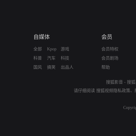
自媒体
会员
全部
Kpop
游戏
会员特权
科普
汽车
科技
会员剧场
国风
搞笑
出品人
帮助
搜狐影音
-
搜狐
请仔细阅读
搜狐视频隐私政策
、
Copyri