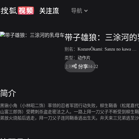
导航
带子雄狼：三涂河的
别名：
KozureÔkami: Sanzu no kawa no ubaguruma
类型：
动作片
分享
上映：
1972-04-22
简介
黑锹小角（小林昭二饰）率领的忍者军团行动失败，柳生鞘香（松尾嘉代
山富三郎饰）受聘刺杀盗走密法之人。一路上拜一刀父子不断受到柳生鞘
弟放火烧船后逃走，拜一刀父子连同鞘香逃出生天。弁天来三兄弟逃至沙