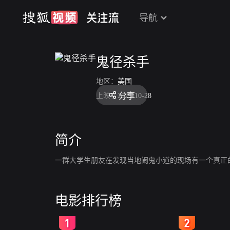
导航
鬼径杀手
地区：
美国
分享
上映：
2021-10-28
简介
一群大学生朋友在发现当地闹鬼小道的现场有一个真正
电影排行榜
2
3