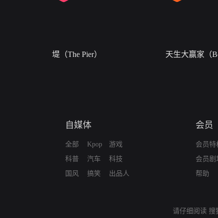
堤（The Pier）
天生大赢家（Bor
自媒体
会员
全部
Kpop
游戏
会员特
科普
汽车
科技
会员剧
国风
搞笑
出品人
帮助
请仔细阅读
搜