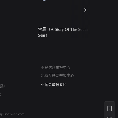
禁忌（A Story Of The South
火球（Ball 
Seas）
网络暴力有害信息举报
不良信息举报中心
12318 文化市场举报
北京互联网举报中心
算法推荐专项举报
亚运会举报专区
播+
涉历史虚无举报
版
网络谣言信息专项
涉政举报入口
涉未成年人举报
hu@sohu-inc.com