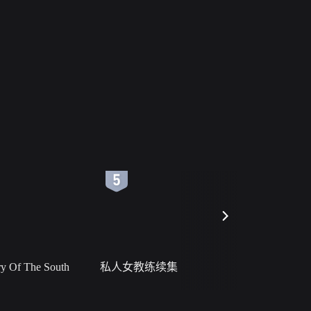
6
7
 Of The South
私人女教练续集
小二黑结