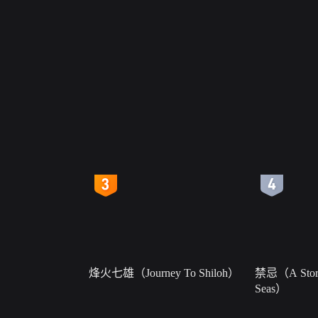
4
5
烽火七雄（Journey To Shiloh）
禁忌（A Story
Seas）