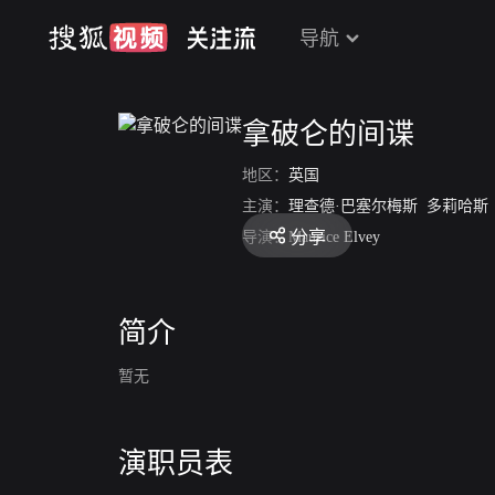
导航
拿破仑的间谍
地区：
英国
主演：
理查德·巴塞尔梅斯
多莉哈斯
分享
导演：
Maurice Elvey
简介
暂无
演职员表