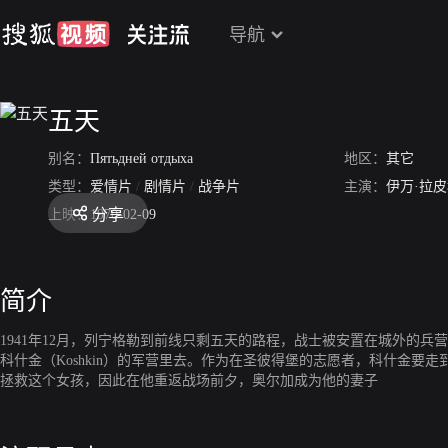
导航
五天
别名：
Пятьдней отдыха
地区：
其它
类型：
爱情片
/
剧情片
/
战争片
主演：
伊万·拉
分享
上映：
1970-02-09
简介
1941年12月，列宁格勒到前线只剩五天的路程，战士被安置在城外的兵营中，
科什金（Koshkin）的军营里去。作为在圣彼得堡的志愿者，科什金
拯救这个女孩，因此在他重返战场前夕，奥尔加成为他的妻子