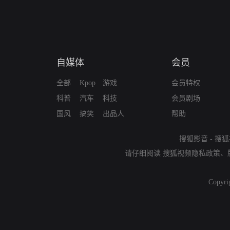
自媒体
会员
全部
Kpop
游戏
会员特权
科普
汽车
科技
会员剧场
国风
搞笑
出品人
帮助
搜狐影音
-
搜狐
请仔细阅读
搜狐视频隐私政策
、
Copyri