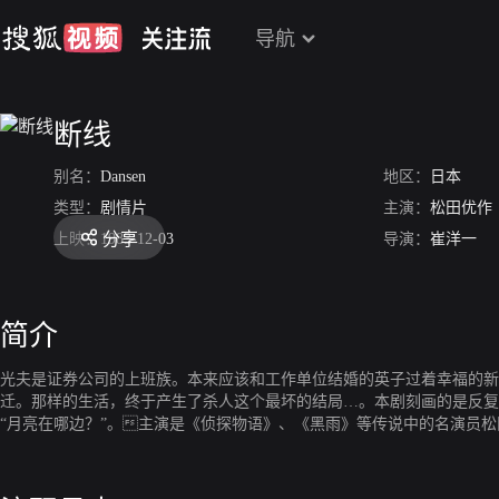
导航
断线
别名：
Dansen
地区：
日本
类型：
剧情片
主演：
松田优作
分享
上映：
1983-12-03
导演：
崔洋一
简介
光夫是证券公司的上班族。本来应该和工作单位结婚的英子过着幸福的新
迁。那样的生活，终于产生了杀人这个最坏的结局…。本剧刻画的是反复
“月亮在哪边？”。主演是《侦探物语》、《黑雨》等传说中的名演员
现出扣人心弦的演技，但却是一部别具一格的推理作品。