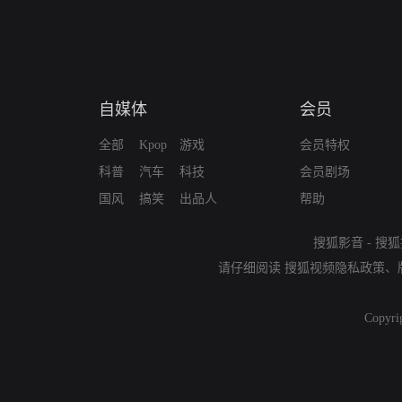
自媒体
会员
全部
Kpop
游戏
会员特权
科普
汽车
科技
会员剧场
国风
搞笑
出品人
帮助
搜狐影音
-
搜狐
请仔细阅读
搜狐视频隐私政策
、
Copyri