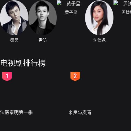
黄子星
尹铸
秦昊
尹昉
沈佳妮
电视剧排行榜
2
3
法医秦明第一季
米良与麦青