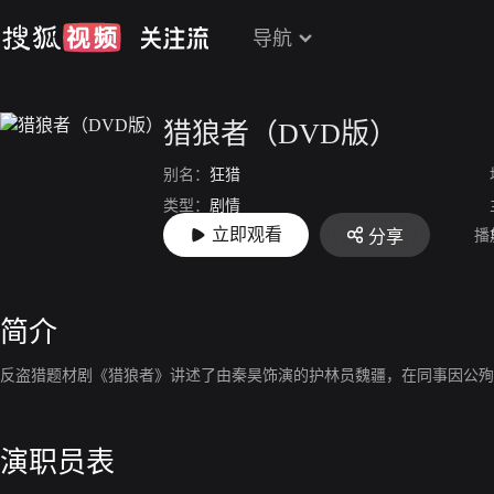
导航
猎狼者（DVD版）
别名：
狂猎
类型：
剧情
立即观看
播
分享
上映：
2021-05-24
简介
反盗猎题材剧《猎狼者》讲述了由秦昊饰演的护林员魏疆，在同事因公殉
演职员表