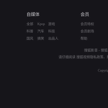
自媒体
会员
全部
Kpop
游戏
会员特权
科普
汽车
科技
会员剧场
国风
搞笑
出品人
帮助
搜狐影音
-
搜狐
请仔细阅读
搜狐视频隐私政策
、
Copyri