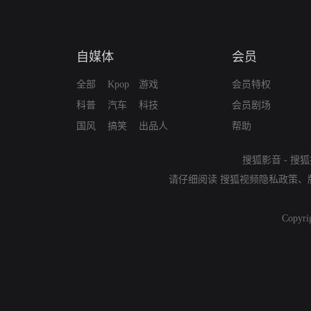
自媒体
会员
全部
Kpop
游戏
会员特权
科普
汽车
科技
会员剧场
国风
搞笑
出品人
帮助
搜狐影音
-
搜狐
请仔细阅读
搜狐视频隐私政策
、
Copyri