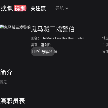
导航
鬼马贼三戏警伯
别名：
TheMona Lisa Has Been Stolen
地
类型：
喜剧片
主
分享
上映：
1966-05-20
导
简介
暂无
演职员表