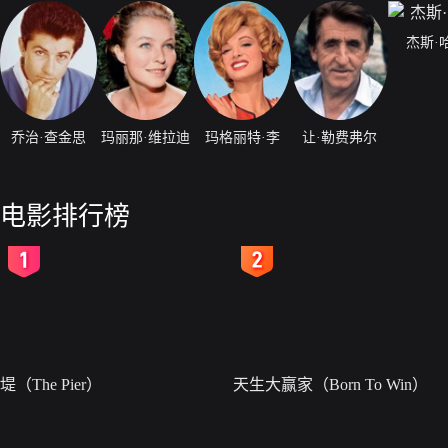
杰斯·
乔治·查金思
玛丽那·维拉迪
玛格丽特·李
让·勒费弗尔
电影排行榜
2
3
堤（The Pier）
天生大赢家（Born To Win）