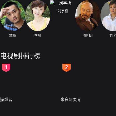
刘宇桥
章贺
李曼
周明汕
刘
电视剧排行榜
2
3
操纵者
米良与麦青