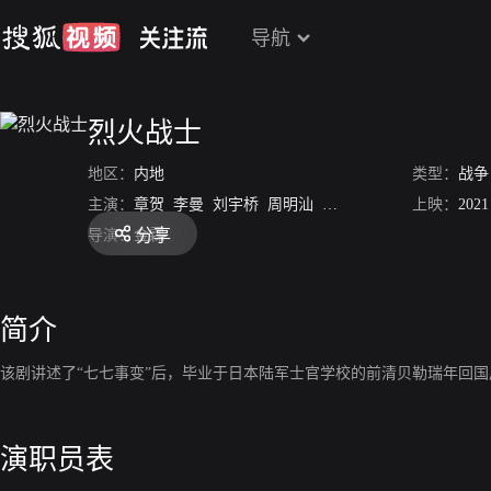
导航
烈火战士
地区：
内地
类型：
战争
主演：
章贺
李曼
刘宇桥
周明汕
刘芳
郭明翔
上映：
张维娜
2021
刘
分享
导演：
金霖
简介
该剧讲述了“七七事变”后，毕业于日本陆军士官学校的前清贝勒瑞年回
演职员表