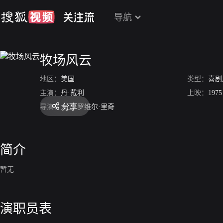
导航
牧场风云
地区：
美国
类型：
喜剧
主演：
丹·戴利
上映：
1975
分享
导演：
大卫·罗维尔·里奇
简介
暂无
演职员表