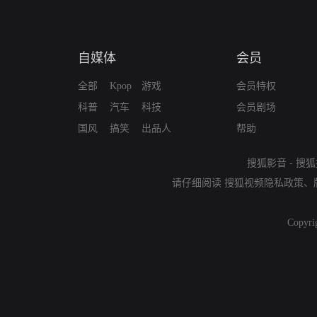
自媒体
会员
全部
Kpop
游戏
会员特权
科普
汽车
科技
会员剧场
国风
搞笑
出品人
帮助
搜狐影音
-
搜狐
请仔细阅读
搜狐视频隐私政策
、
Copyri