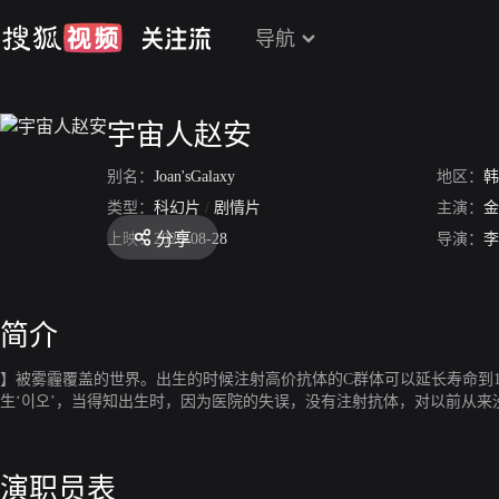
导航
宇宙人赵安
别名：
Joan'sGalaxy
地区：
韩
类型：
科幻片
/
剧情片
主演：
金
分享
上映：
2020-08-28
导演：
李
简介
】被雾霾覆盖的世界。出生的时候注射高价抗体的C群体可以延长寿命到1
生‘이오’，当得知出生时，因为医院的失误，没有注射抗体，对以前从来
演职员表