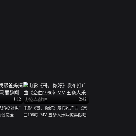
1:12
2:42
爸妈搞对象”
电影《哥，你好》发布推广曲《恋
翔谈恋爱
曲1980》MV 五条人乐队惊喜献唱