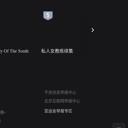
6
7
 Of The South
私人女教练续集
小二黑结
网络暴力有害信息举报
不良信息举报中心
12318 文化市场举报
北京互联网举报中心
算法推荐专项举报
亚运会举报专区
播+
涉历史虚无举报
版
网络谣言信息专项