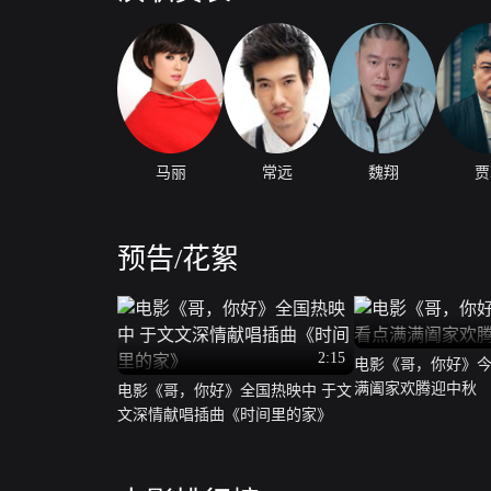
马丽
常远
魏翔
贾
预告/花絮
2:15
电影《哥，你好》今
满阖家欢腾迎中秋
电影《哥，你好》全国热映中 于文
文深情献唱插曲《时间里的家》