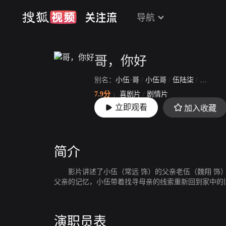
导航
哥，你好
别名：
小伍·哥
/
小伍哥
/
伍陆柒
/
你好，
7.9分
喜剧片
/
剧情片
立即观看
加入收藏
上映：
2022-04-30
简介
影片讲述了小伍（常远 饰）的父亲老伍（魏翔 饰）
父亲的记忆，小伍带着找寻母亲的线索重新回到家中的
演职员表