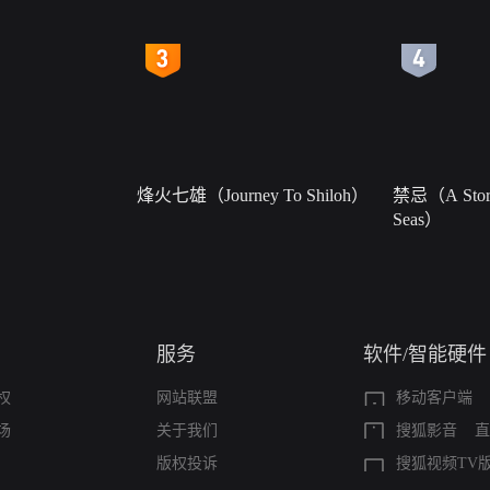
4
5
烽火七雄（Journey To Shiloh）
禁忌（A Story
Seas）
服务
软件/智能硬件
权
网站联盟
移动客户端
场
关于我们
搜狐影音
直
版权投诉
搜狐视频TV