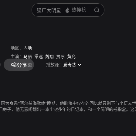
妈
/
Give Me Five
地区：
内地
/
Xiao Wu Ge
主演：
马丽
常远
魏翔
贾冰
黄允桐
韩彦博
张一鸣
播放源：
爱奇艺
分享
导演：
张栾
因为身患“阿尔兹海默症”晚期，他脑海中仅存的回忆就只剩下与小伍去世
旧房子，他无意间翻出一本尘封多年的日记本，和一个简陋的戒指盒。这