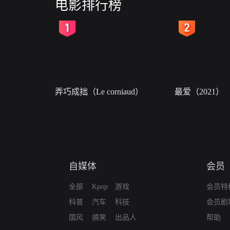
电影排行榜
2
3
弄巧成拙（Le corniaud）
最爱（2021）
自媒体
会员
全部
Kpop
游戏
会员特
科普
汽车
科技
会员剧
国风
搞笑
出品人
帮助