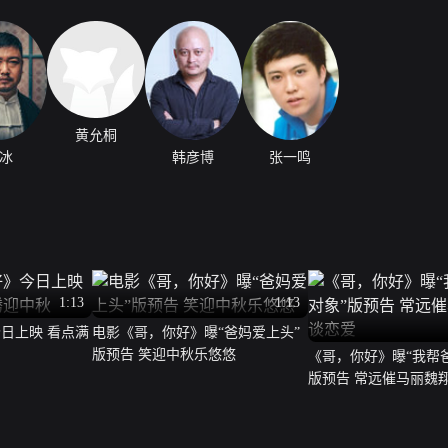
黄允桐
冰
韩彦博
张一鸣
1:13
1:13
日上映 看点满
电影《哥，你好》曝“爸妈爱上头”
版预告 笑迎中秋乐悠悠
《哥，你好》曝“我帮
版预告 常远催马丽魏