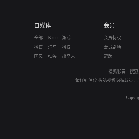
自媒体
会员
全部
Kpop
游戏
会员特权
科普
汽车
科技
会员剧场
国风
搞笑
出品人
帮助
搜狐影音
-
搜狐
请仔细阅读
搜狐视频隐私政策
、
Copyri