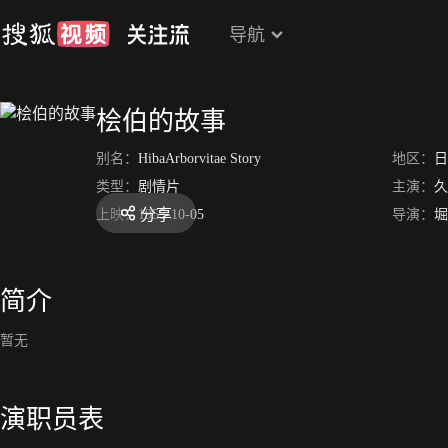
导航
桧伯的故事
别名：
HibaArborvitae Story
地区：
日
类型：
剧情片
主演：
久
分享
上映：
1955-10-05
导演：
堀
简介
暂无
演职员表