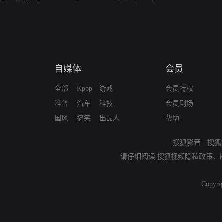
自媒体
会员
全部
Kpop
游戏
会员特权
科普
汽车
科技
会员剧场
国风
搞笑
出品人
帮助
搜狐影音
-
搜狐
请仔细阅读
搜狐视频隐私政策
、
Copyri