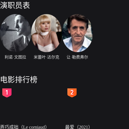
演职员表
利诺·文图拉
米蕾叶·达尔克
让·勒费弗尔
电影排行榜
2
3
弄巧成拙（Le corniaud）
最爱（2021）