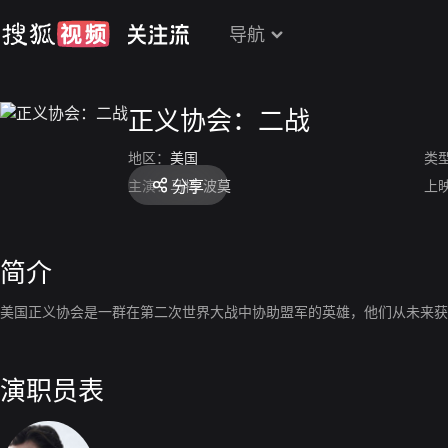
导航
正义协会：二战
地区：
美国
类
分享
主演：
马特·波莫
上
简介
美国正义协会是一群在第二次世界大战中协助盟军的英雄，他们从未来获
演职员表