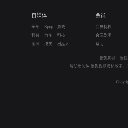
自媒体
会员
全部
Kpop
游戏
会员特权
科普
汽车
科技
会员剧场
国风
搞笑
出品人
帮助
搜狐影音
-
搜狐
请仔细阅读
搜狐视频隐私政策
、
Copyri