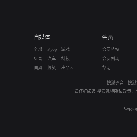
自媒体
会员
全部
Kpop
游戏
会员特权
科普
汽车
科技
会员剧场
国风
搞笑
出品人
帮助
搜狐影音
-
搜狐
请仔细阅读
搜狐视频隐私政策
、
Copyri