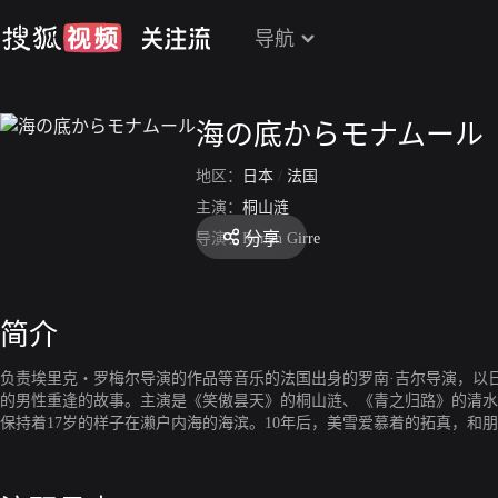
导航
海の底からモナムール
地区：
日本
/
法国
主演：
桐山涟
分享
导演：
Ronan Girre
简介
负责埃里克・罗梅尔导演的作品等音乐的法国出身的罗南·吉尔导演，以
的男性重逢的故事。主演是《笑傲昙天》的桐山涟、《青之归路》的清水
保持着17岁的样子在濑户内海的海滨。10年后，美雪爱慕着的拓真，