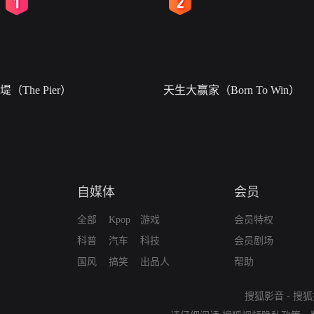
2
3
堤（The Pier）
天生大赢家（Born To Win）
自媒体
会员
全部
Kpop
游戏
会员特权
科普
汽车
科技
会员剧场
国风
搞笑
出品人
帮助
搜狐影音
-
搜狐