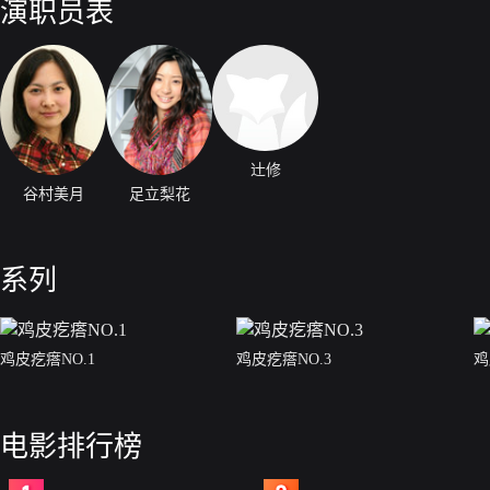
演职员表
上…。第四集“没有的人的恐怖和疯狂”出租车司机的主人公（辻）载着一
气等，乘车礼仪相当差。主人公因为客人对这种态度的焦躁，说出了自己
乐园。在母亲的录像摄影下享受的话，就去那个游乐园的主要角色熊的玩
能开玩笑的程度，终于要把玩偶装的头取下来了。母亲忍不住背着相机叫
六集“无欲而得的悲剧主人公之座”在网上冲浪的主人公（平方）发现了名
写。于是第二天，“我裁断了。之后呢？”收到了这样的回信。再一次问“
世”这样的帖子不断出现。“这是真的吗…”主人公嘟囔着，放下光标，“
地方。那里真的放着黑色的包…。尾声主人公（谷村）确信家里有什么人
辻修
心理作用吗…”。一边嘟囔一边滚动影像，终于相机捕捉了入侵者。看了
谷村美月
足立梨花
系列
鸡皮疙瘩NO.1
鸡皮疙瘩NO.3
鸡
电影排行榜