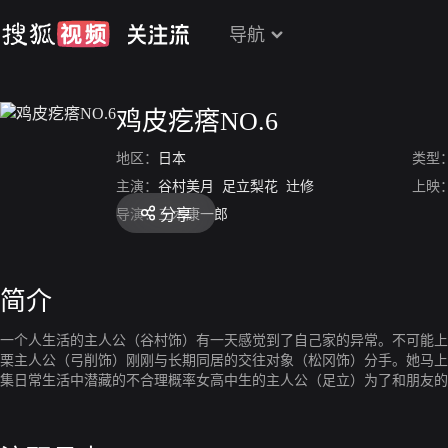
导航
鸡皮疙瘩NO.6
地区：
日本
类型
主演：
谷村美月
足立梨花
辻修
上映
分享
导演：
三木康一郎
简介
一个人生活的主人公（谷村饰）有一天感觉到了自己家的异常。不可能上
栗主人公（弓削饰）刚刚与长期同居的交往对象（松冈饰）分手。她马上
集日常生活中潜藏的不合理概率女高中生的主人公（足立）为了和朋友的
投币式储物柜的19号钥匙。半开玩笑地打开了19号的钥匙，发现那里有5
的代价公司职员的主人公（石堂）很焦躁。因为委托给部下（野嵜）的重
这样宣言的部下让我目瞪口呆地把工作交给他。结果，报告书要重写。部