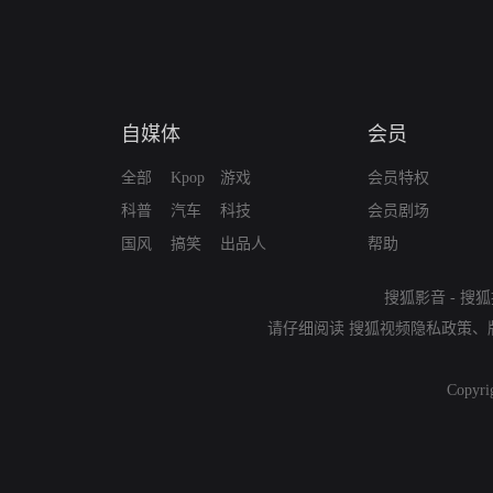
自媒体
会员
全部
Kpop
游戏
会员特权
科普
汽车
科技
会员剧场
国风
搞笑
出品人
帮助
搜狐影音
-
搜狐
请仔细阅读
搜狐视频隐私政策
、
Copyri