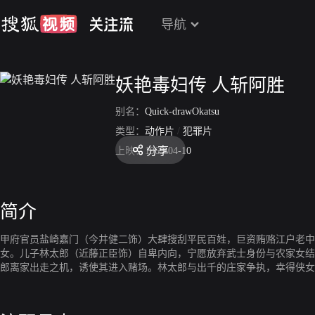
导航
妖艳毒妇传 人斩阿胜
别名：
Quick-drawOkatsu
类型：
动作片
/
犯罪片
分享
上映：
1969-04-10
简介
甲府官员盐崎嘉门（今井健二饰）大肆搜刮平民百姓，巨资贿赂江户老中
女。儿子林太郎（近藤正臣饰）自卑内向，宁愿放弃武士身份与农家女结
郎离家出走之机，诱使其进入赌场。林太郎与出千的庄家争执，幸得侠女