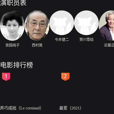
演职员表
今井健二
贺川雪绘
宫园纯子
西村晃
近藤
电影排行榜
2
3
弄巧成拙（Le corniaud）
最爱（2021）