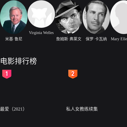
Virginia Welles
米基·鲁尼
詹姆斯·弗莱文
保罗·卡瓦纳
Mary Ell
电影排行榜
2
3
最爱（2021）
私人女教练续集