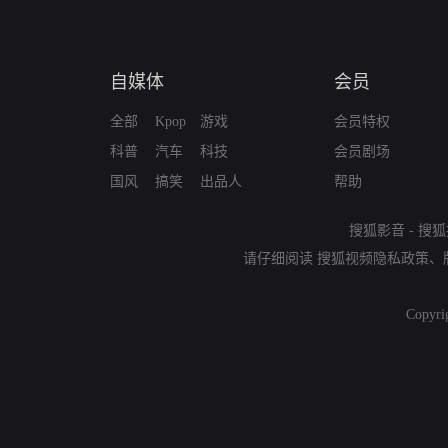
自媒体
会员
全部
Kpop
游戏
会员特权
科普
汽车
科技
会员剧场
国风
搞笑
出品人
帮助
搜狐影音
-
搜狐
请仔细阅读
搜狐视频隐私政策
、
Copyri