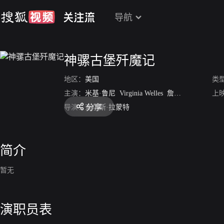
导航
神骡古堡歼魔记
地区：
美国
类
主演：
米基·鲁尼
Virginia Welles
詹姆斯·弗莱文
上
保
分享
导演：
查尔斯·拉蒙特
简介
暂无
演职员表