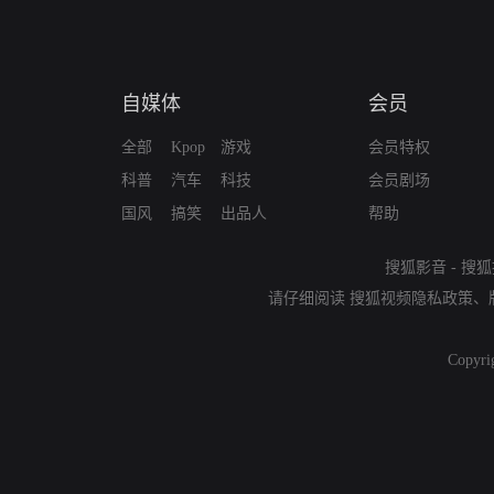
自媒体
会员
全部
Kpop
游戏
会员特权
科普
汽车
科技
会员剧场
国风
搞笑
出品人
帮助
搜狐影音
-
搜狐
请仔细阅读
搜狐视频隐私政策
、
Copyri