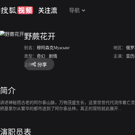
导航
野蕨花开
别名：
穆阿森克Муасынг
地区：
俄罗
类型：
奇幻
/
剧情
主演：
亚历
分享
上映：
2012
简介
讲述神秘而古老的阿尔泰山脉，万物茂盛生长，这里世世代代流传着亡灵
把基里尔从繁华的都市送到了阿尔泰丛林，真正的冒险就此展开...
演职员表