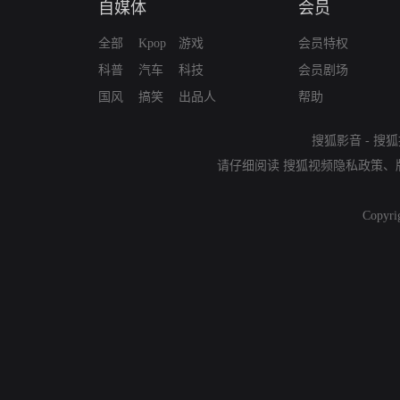
自媒体
会员
全部
Kpop
游戏
会员特权
科普
汽车
科技
会员剧场
国风
搞笑
出品人
帮助
搜狐影音
-
搜狐
请仔细阅读
搜狐视频隐私政策
、
Copyri