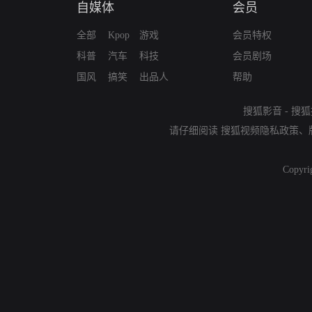
自媒体
会员
全部
Kpop
游戏
会员特权
科普
汽车
科技
会员剧场
国风
搞笑
出品人
帮助
搜狐影音
-
搜狐
请仔细阅读
搜狐视频隐私政策
、
Copyri