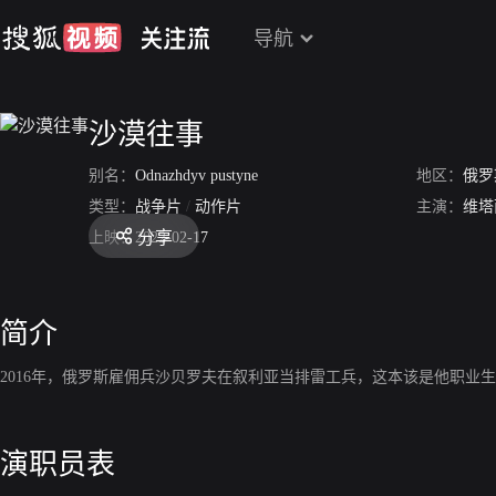
导航
沙漠往事
别名：
Odnazhdyv pustyne
地区：
俄罗
类型：
战争片
/
动作片
主演：
维塔
分享
上映：
2022-02-17
简介
2016年，俄罗斯雇佣兵沙贝罗夫在叙利亚当排雷工兵，这本该是他职
演职员表