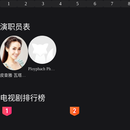
1
2
3
4
5
6
7
演职员表
Ployphach Phatchatorn Thanawat
皮查雅·瓦塔那蒙迪里
电视剧排行榜
2
3