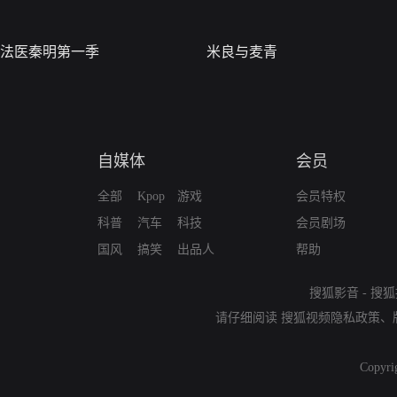
法医秦明第一季
米良与麦青
自媒体
会员
全部
Kpop
游戏
会员特权
科普
汽车
科技
会员剧场
国风
搞笑
出品人
帮助
搜狐影音
-
搜狐
请仔细阅读
搜狐视频隐私政策
、
Copyri