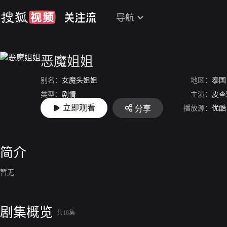
导航
恶魔姐姐
别名：
女魔头姐姐
地区：
泰国
类型：
剧情
主演：
皮查
立即观看
播放源：
优酷
分享
上映：
2022-04-18
简介
暂无
剧集概览
共18集