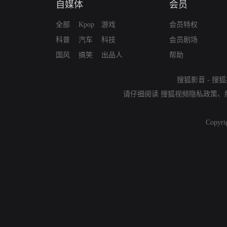
自媒体
会员
全部
Kpop
游戏
会员特权
科普
汽车
科技
会员剧场
国风
搞笑
出品人
帮助
搜狐影音
-
搜狐
请仔细阅读
搜狐视频隐私政策
、
Copyri