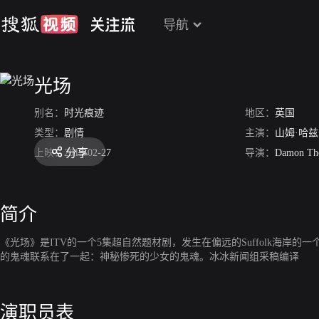
导航
光场
别名：
时光痕迹
地区：
英国
类型：
剧情
主演：
山姆·哈
分享
上映：
2013-02-27
导演：
Damon Th
简介
《光场》是ITV的一个5集超自然题材剧，发生在偏远的Suffolk海岸的一
的鬼魂联系在了一起：神秘惨死的少女的鬼魂。冰冰新闻组采稿编译
演职员表