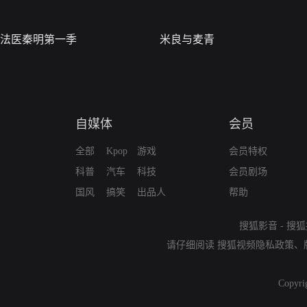
法医秦明第一季
米良与麦青
自媒体
会员
全部
Kpop
游戏
会员特权
科普
汽车
科技
会员剧场
国风
搞笑
出品人
帮助
搜狐影音
-
搜狐
请仔细阅读
搜狐视频隐私政策
、
Copyri