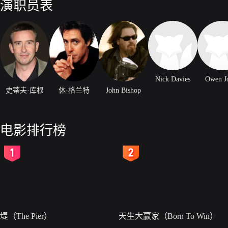
演职员表
Nick Davies
Owen J
史蒂夫·库根
休·格兰特
John Bishop
电影排行榜
2
3
堤（The Pier）
天生大赢家（Born To Win）