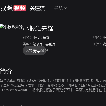
导航
小报急先锋
别名：
小報急先鋒
地区：
英
类型：
纪录片
/
喜剧片
主演：
史
分享
上映：
2014-06-08
简介
每个人都幻想着给老板发电子邮件，释放他们对自己的真实想法。很少有
了里奇·佩皮亚特的故事，他是一名小报黑客，他抨击了自己的红顶报纸对实质
（NewsoftheWorld），将小报道德置于聚光灯下时，里奇决定利用他
部搞笑的讽刺纪录片：部分调查性曝光；一部分是喜剧滑稽；反对不负责任
辟的采访者的帮助下，这部以爱丁堡边缘区广受好评的喜剧剧开始的电影
作为理应受到伤害的目标。从臭名昭著的前太阳报编辑开尔文·麦肯齐到