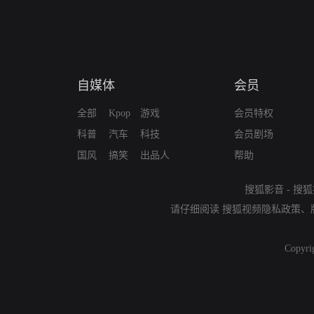
自媒体
会员
全部
Kpop
游戏
会员特权
科普
汽车
科技
会员剧场
国风
搞笑
出品人
帮助
搜狐影音
-
搜狐
请仔细阅读
搜狐视频隐私政策
、
Copyri