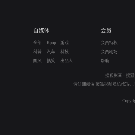
自媒体
会员
全部
Kpop
游戏
会员特权
科普
汽车
科技
会员剧场
国风
搞笑
出品人
帮助
搜狐影音
-
搜狐
请仔细阅读
搜狐视频隐私政策
、
Copyri