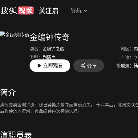
导航
金编钟传奇
别名：
金编钟之谜
地区：
内
类型：
剧情片
主演：
李
立即观看
播放源：
腾
分享
上映：
2016
导演：
杨
简介
溥仪变卖金编钟遭军伐日英撕杀抢夺而神秘消失。 十六年后，陈易文联
后将钟沉入海河，真金编钟再次神秘失踪。
演职员表