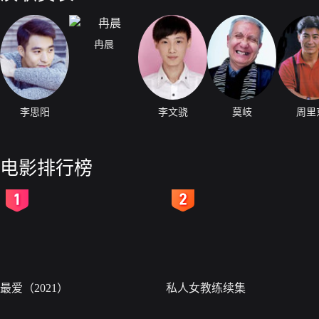
冉晨
李思阳
李文骁
莫岐
周里
电影排行榜
2
3
最爱（2021）
私人女教练续集