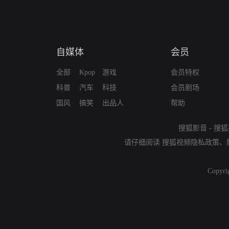
自媒体
会员
全部
Kpop
游戏
会员特权
科普
汽车
科技
会员剧场
国风
搞笑
出品人
帮助
搜狐影音
-
搜狐
请仔细阅读
搜狐视频隐私政策
、
Copyri