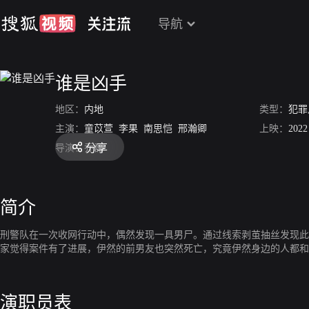
导航
谁是凶手
地区：
内地
类型：
犯罪
主演：
童苡萱
李果
南思恺
邢瀚卿
上映：
2022
分享
导演：
乔磊
简介
刑警队在一次收网行动中，偶然发现一具男尸。通过线索剥茧抽丝发现此
家觉得案件有了进展，伊然的前男友也突然死亡，究竟伊然身边的人都
演职员表