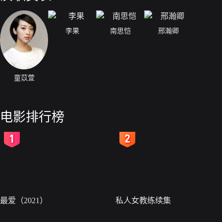
李果
南思恺
邢瀚卿
童苡萱
电影排行榜
2
3
最爱（2021）
私人女教练续集