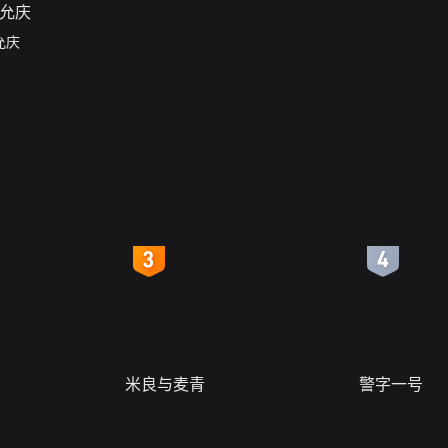
允庆
4
5
米良与麦青
警字一号