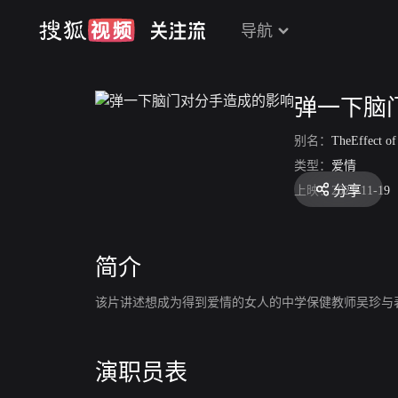
导航
弹一下脑
别名：
TheEffect of a F
类型：
爱情
分享
上映：
2021-11-19
简介
该片讲述想成为得到爱情的女人的中学保健教师吴珍与
演职员表