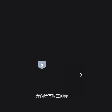
6
7
奔向所有时空的你
进错门的