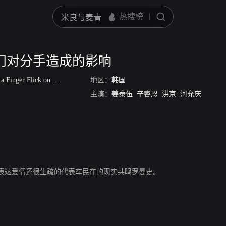
门对分手造成的影响
inger Flick on a Breakup
地区：
韩国
主演：
姜泰伍
辛睿恩
洪京
河允庆
表达爱情还很生疏的代表车民在的现实共鸣罗曼史。