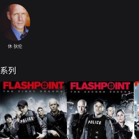
休·狄伦
系列