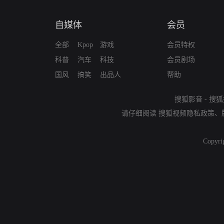
自媒体
会员
全部
Kpop
游戏
会员特权
科普
汽车
科技
会员剧场
国风
搞笑
出品人
帮助
搜狐影音
-
搜狐
请仔细阅读
搜狐视频隐私政策
、
Copyri