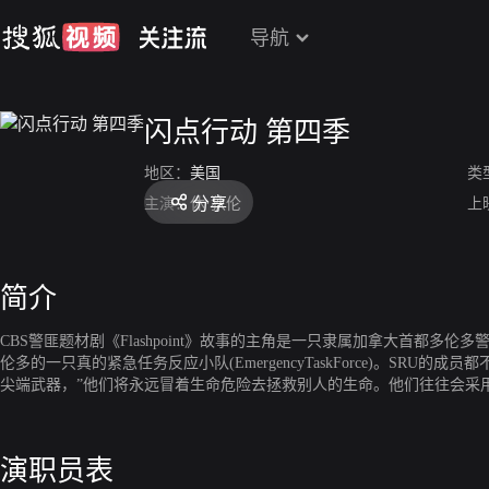
导航
闪点行动 第四季
地区：
美国
类
分享
主演：
休·狄伦
上
简介
CBS警匪题材剧《Flashpoint》故事的主角是一只隶属加拿大首都多伦多警察
伦多的一只真的紧急任务反应小队(EmergencyTaskForce)。
尖端武器，”他们将永远冒着生命危险去拯救别人的生命。他们往往会采
演职员表