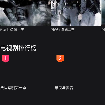
闪点行动 第一季
闪点行动 第二季
闪
电视剧排行榜
2
3
法医秦明第一季
米良与麦青