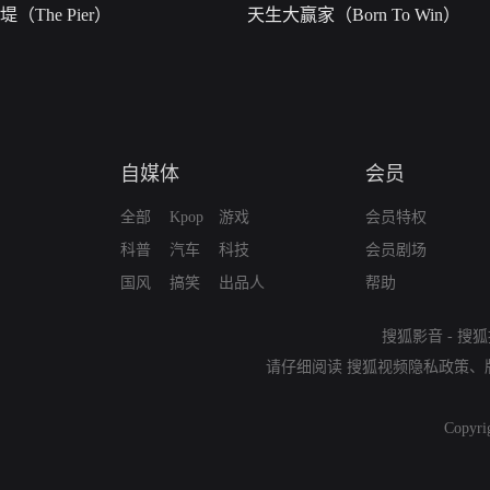
堤（The Pier）
天生大赢家（Born To Win）
自媒体
会员
全部
Kpop
游戏
会员特权
科普
汽车
科技
会员剧场
国风
搞笑
出品人
帮助
搜狐影音
-
搜狐
请仔细阅读
搜狐视频隐私政策
、
Copyri