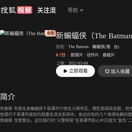
导航
会员
新蝙蝠侠（The Batma
别名：
The Batman
/
蝙蝠侠(港
/
台)
/
重启
8.7分
剧情片
/
动作片
/
悬疑片
上映：
2022-03-04
立即观看
加入收藏
片长：
168分58秒
简介
布鲁斯·韦恩化身蝙蝠侠于哥谭市行侠仗义两年后，罪犯皆闻风丧胆，他
他潜行于哥谭市腐败的政要名流关系网中，身边仅有的几个值得信赖的盟
詹姆斯·戈登警长。这位独行的“义警侠探”在哥谭市民心中已成为“复仇”