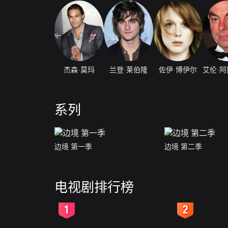
杰森·莫玛
兰登·莱伯隆
佐伊·博伊尔
系列
边境 第一季
边境 第二季
电视剧排行榜
2
3