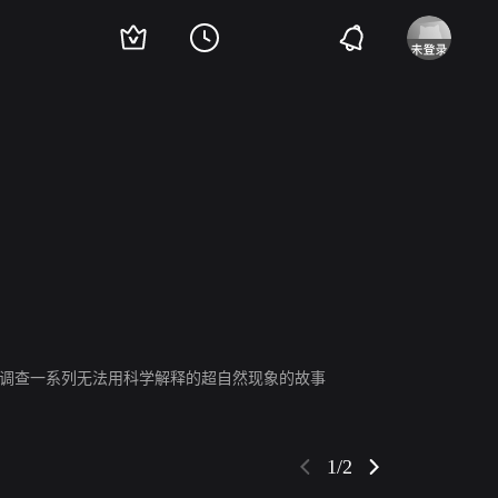
艾伦·霍科
布里安·希尔
保罗·麦克吉莱恩
盖奇·芒罗
杰伊·辛普森
舍普合作调查一系列无法用科学解释的超自然现象的故事
1/2