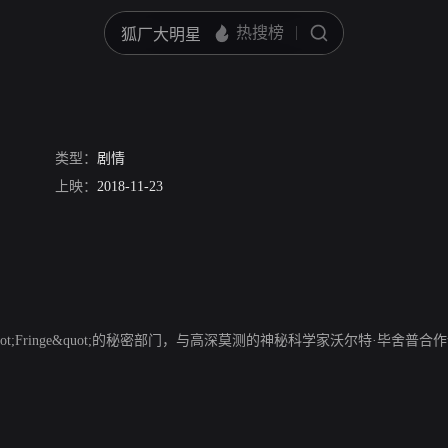
类型：
剧情
艾伦·阿姆斯特朗
上映：
2018-11-23
伊万·乔尼凯特
戴安娜·本特利
格雷格·布瑞克
t;Fringe&quot;的秘密部门，与高深莫测的神秘科学家沃尔特·毕