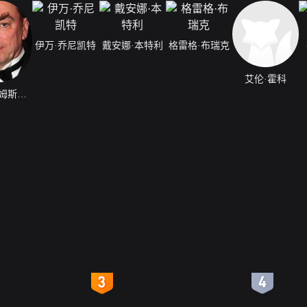
伊万·乔尼凯特
戴安娜·本特利
格雷格·布瑞克
艾伦·霍科
艾伦·阿姆斯特朗
4
5