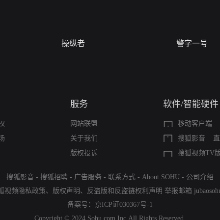
操纵者
警字一号
服务
软件/智能硬件
权
网站联盟
移动客户端
场
关于我们
搜狐影音
直
版权投诉
搜狐视频TV
搜狐影音
-
搜狐招聘
-
广告服务
-
联系方式
-
About SOHU
-
公司介绍
狐视频隐私政策
、
版权声明
、
反盗版和反盗链权利声明
举报邮箱
jubaoso
备案号：
京ICP证030367号-1
Copyright © 2024 Sohu.com Inc.All Rights Reserved.