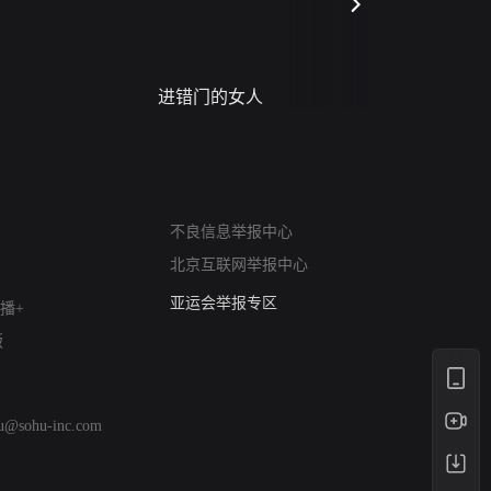
进错门的女人
请君入梦
网络暴力有害信息举报
不良信息举报中心
12318 文化市场举报
北京互联网举报中心
算法推荐专项举报
亚运会举报专区
播+
涉历史虚无举报
版
网络谣言信息专项
涉政举报入口
涉未成年人举报
hu@sohu-inc.com
清朗自媒体乱象举报
涉民族宗教有害信息举报