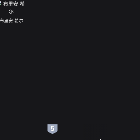
布里安·希尔
6
7