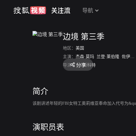
导航
边境 第三季
地区：
美国
主演：
杰森·莫玛
兰登·莱伯隆
佐伊·博伊尔
分享
导演：
T·J·斯科特
简介
该剧讲述年轻的FBI女特工奥莉维亚奉命加入代号为&quo
演职员表