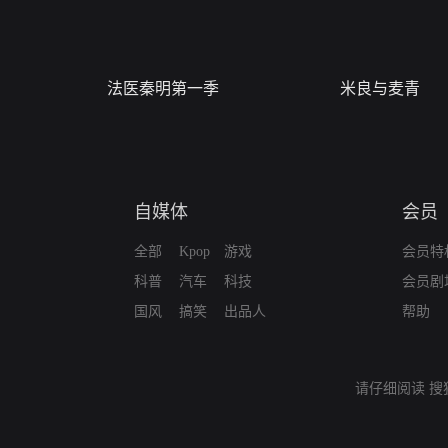
法医秦明第一季
米良与麦青
自媒体
会员
全部
Kpop
游戏
会员特
科普
汽车
科技
会员剧
国风
搞笑
出品人
帮助
请仔细阅读
搜