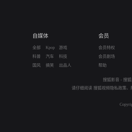
自媒体
会员
全部
Kpop
游戏
会员特权
科普
汽车
科技
会员剧场
国风
搞笑
出品人
帮助
搜狐影音
-
搜狐
请仔细阅读
搜狐视频隐私政策
、
Copyri