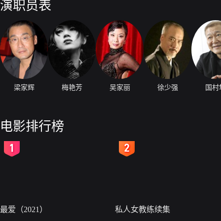
演职员表
梁家辉
梅艳芳
吴家丽
徐少强
国村
电影排行榜
2
3
最爱（2021）
私人女教练续集