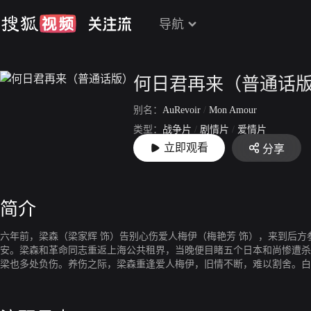
导航
何日君再来（普通话
别名：
AuRevoir
/
Mon Amour
类型：
战争片
/
剧情片
/
爱情片
立即观看
分享
上映：
1991-03-28
简介
六年前，梁森（梁家辉 饰）告别心伤爱人梅伊（梅艳芳 饰），来到后方
安。梁森和革命同志重返上海公共租界，当晚便目睹五个日本和尚惨遭杀
梁也多处负伤。养伤之际，梁森重逢爱人梅伊，旧情不断，难以割舍。白