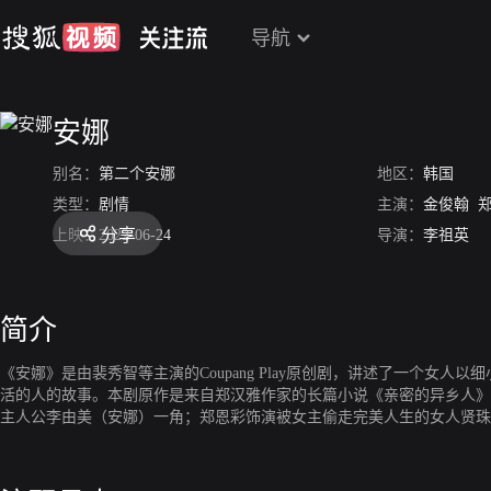
导航
安娜
别名：
第二个安娜
地区：
韩国
类型：
剧情
主演：
金俊翰
分享
上映：
2022-06-24
导演：
李祖英
简介
《安娜》是由裴秀智等主演的Coupang Play原创剧，讲述了一个
活的人的故事。本剧原作是来自郑汉雅作家的长篇小说《亲密的异乡人》
主人公李由美（安娜）一角；郑恩彩饰演被女主偷走完美人生的女人贤珠
向性生活的女主柔美老公智勋一角；朴艺荣饰演女主唯一信赖的前辈智媛一