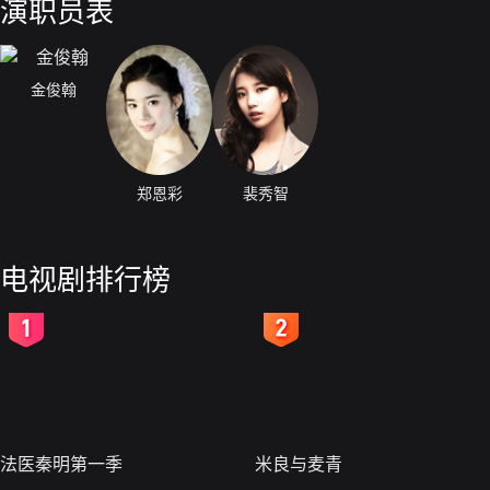
演职员表
金俊翰
郑恩彩
裴秀智
电视剧排行榜
2
3
法医秦明第一季
米良与麦青