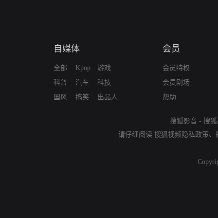
自媒体
会员
全部
Kpop
游戏
会员特权
科普
汽车
科技
会员剧场
国风
搞笑
出品人
帮助
搜狐影音
-
搜狐
请仔细阅读
搜狐视频隐私政策
、
Copyri