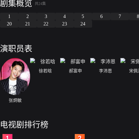
剧集概览
共24集
1
2
3
4
5
6
7
20
21
22
23
24
演职员表
徐若晗
郝富申
李沛恩
宋佩
张炯敏
电视剧排行榜
2
3