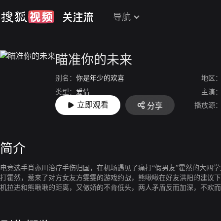
导航
瞄准你的未来
别名：
你是年少的欢喜
地区
类型：
爱情
主演
立即观看
播放源
分享
上映：
2022-07-21
简介
电竞选手肖亦川治疗手伤归国，在机场遇见了痛打“假男友”霍然的大四
打霍然，惹来了对方女友方雯雯的游戏约战，熊啾啾在好友洪阳的建议下
机拉进和熊啾啾的距离，又傲娇的不肯低头，两人矛盾反而加深，不欢而
经理，要求她组建战队且必须邀请肖亦川入队。熊啾啾带着政治任务，在
机，楚天用出色的战绩证明了自己，申请加入战队，楚天希望用自己的方式