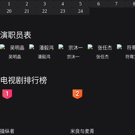
1
2
3
4
5
6
7
20
21
22
23
24
演职员表
吴明晶
潘毅鸿
宗沐一
张任杰
符骞
电视剧排行榜
2
3
操纵者
米良与麦青