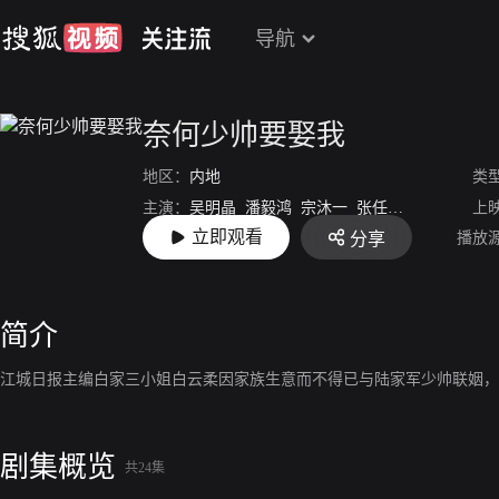
导航
奈何少帅要娶我
地区：
内地
类
主演：
吴明晶
潘毅鸿
宗沐一
张任杰
符骞文
上
立即观看
播放
分享
导演：
陈龙
简介
江城日报主编白家三小姐白云柔因家族生意而不得已与陆家军少帅联姻，
剧集概览
共24集