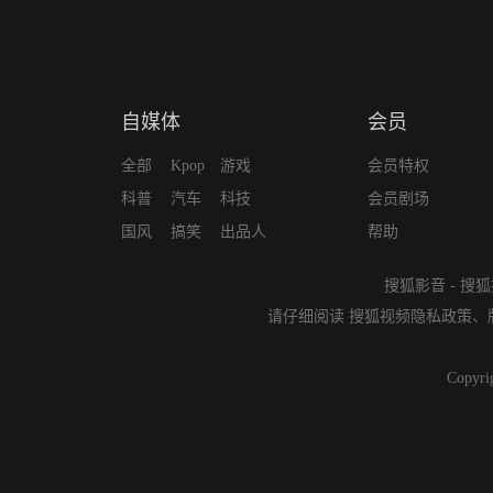
自媒体
会员
全部
Kpop
游戏
会员特权
科普
汽车
科技
会员剧场
国风
搞笑
出品人
帮助
搜狐影音
-
搜狐
请仔细阅读
搜狐视频隐私政策
、
Copyri