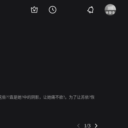
龙
程妮
刘桃
肥猫
张嘉涵
赵婉瑜
路文博
闵政
陈子艺
秦峻哲
吴紫彤
这些??直是她?中的阴影，让她痛不欲?。为了让苏依?恢
1/3