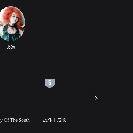
肥猫
6
7
 Of The South
战斗里成长
私人女教