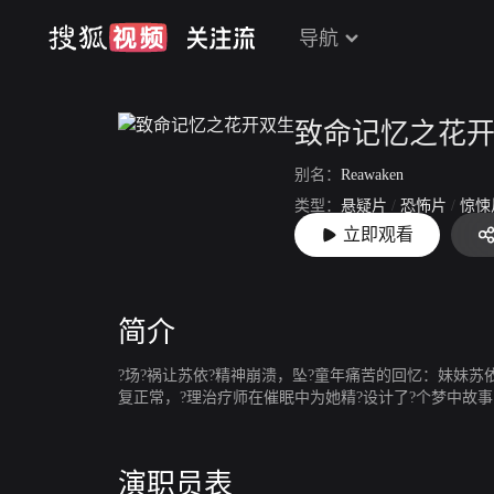
导航
致命记忆之花
别名：
Reawaken
类型：
悬疑片
/
恐怖片
/
惊悚
立即观看
上映：
2022-08-12
简介
?场?祸让苏依?精神崩溃，坠?童年痛苦的回忆：妹妹苏
复正常，?理治疗师在催眠中为她精?设计了?个梦中故
演职员表