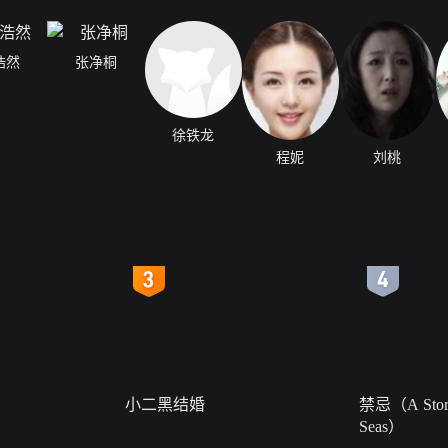
浩然
张净桐
徐铁龙
程妮
刘桃
4
5
小二黑结婚
禁忌（A Story
Seas）