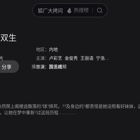
开双生
地区：
内地
片
主演：
卢彩艺
金俊秀
王丽语
宁浩然
张净桐
徐铁
播放源：
腾讯视频
分享
导演：
国玉峰
依然爬上阁楼追飘落的?球?摔死。??及身边的?都责怪是她没照看好妹妹，
事，让她在梦中重新?过这段历程…………