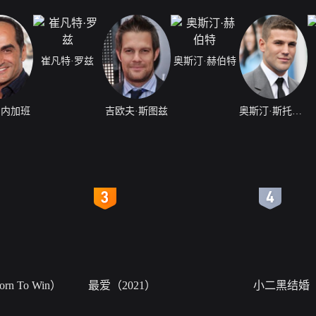
崔凡特·罗兹
奥斯汀·赫伯特
·内加班
吉欧夫·斯图兹
奥斯汀·斯托维尔
4
5
n To Win）
最爱（2021）
小二黑结婚