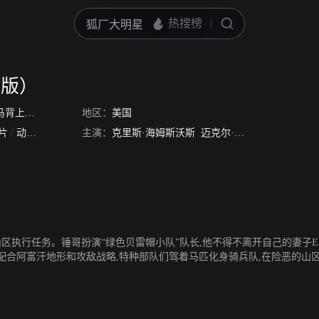
话版）
背上的战士
/
Horse Soldiers
地区：
美国
片
/
动作片
主演：
克里斯·海姆斯沃斯
迈克尔·珊农
迈克尔·佩纳
山区执行任务。锤哥扮演“绿色贝雷帽小队”队长,他不得不离开自己的妻子El
合阿富汗地形和攻敌战略,特种部队们驾着马匹化身骑兵队,在险恶的山