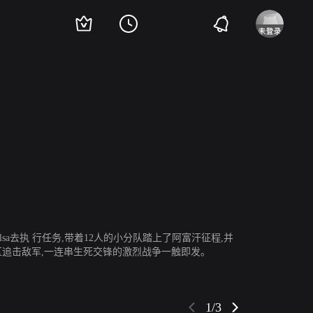
纳维德·内加班
崔凡特·罗兹
吉欧夫·斯图兹
奥斯汀·赫伯特
奥斯汀·斯
sa去执 行任务,带着12人的小分队踏上了阿富汗征程,并
区追击敌军,一连串生死交锋的激烈战争一触即发。
1/3