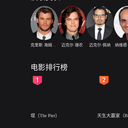
克里斯·海姆斯沃斯
迈克尔·珊农
迈克尔·佩纳
纳维德
电影排行榜
2
3
堤（The Pier）
天生大赢家（Bor