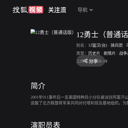
导航
12勇士（普通
别名：
12猛汉(台)
/
骑兵团
/
马
类型：
历史片
/
剧情片
/
战争
分享
上映：
2018-01-19
简介
2001年911事件后一支美国特种兵小分队被派往阿富汗
说服了北方联盟将军来共同对付塔利班及基地组织。为配
演职员表