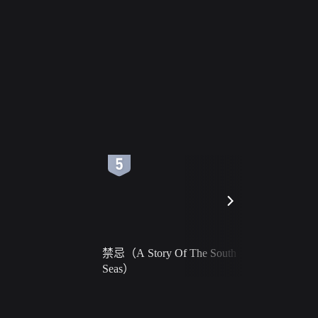
6
7
禁忌（A Story Of The South
火球（Ball 
Seas）