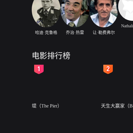
Nathal
哈迪·克鲁格
乔治·热雷
让·勒费弗尔
电影排行榜
2
3
堤（The Pier）
天生大赢家（Bor