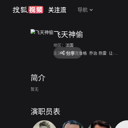
导航
飞天神偷
地区：
法国
分享
主演：
哈迪·克鲁格
乔治·热雷
让·勒费弗尔
简介
暂无
演职员表