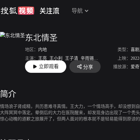
导航
东北情圣
地区：
内地
类型：
喜剧
主演：
王亮
王小利
王子清
辛雨锡
彭高唱
上映：
2022
立即观看
播放源：
爱奇
分享
导演：
殷博
简介
情场浪子肾成精，共历患难寻真情。王大力，一个情场高手，却没想到自
大阵冥冥中落定。晕倒后的大力在医院醒来，却发现身边出现了一个秃头
惊心动魄的道歉之旅展开了，但两人面对的根本就不是轻易能得到原谅的