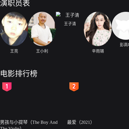
演职员表
王子清
彭高
王亮
王小利
辛雨锡
电影排行榜
2
3
男孩与小提琴（The Boy And
最爱（2021）
The Violin）