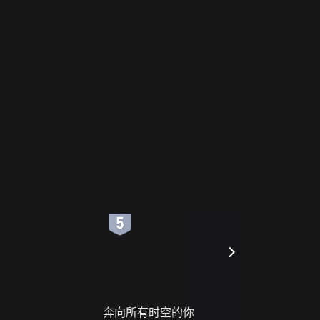
6
7
奔向所有时空的你
进错门的