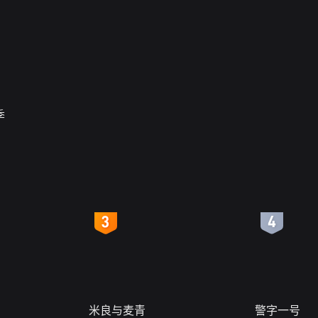
4
5
米良与麦青
警字一号