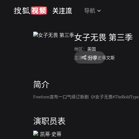
导航
女子无畏 第三季
地区：
美国
分享
主演：
凯蒂·史蒂文斯
简介
Freeform宣布一口气续订新剧《#女子无畏#TheBoldT
演职员表