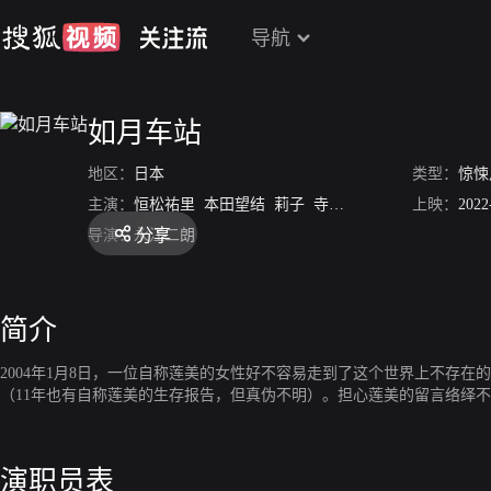
导航
如月车站
地区：
日本
类型：
惊悚
主演：
恒松祐里
本田望结
莉子
寺坂赖我
芹泽兴人
上映：
佐藤
2022
分享
导演：
永江二朗
简介
2004年1月8日，一位自称莲美的女性好不容易走到了这个世界上不存
（11年也有自称莲美的生存报告，但真伪不明）。担心莲美的留言络绎
演职员表