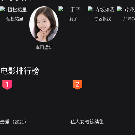
恒松祐里
莉子
寺坂赖我
芹泽
本田望结
电影排行榜
2
3
最爱（2021）
私人女教练续集