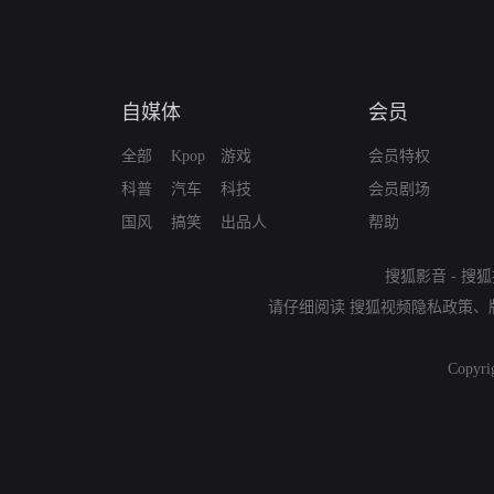
自媒体
会员
全部
Kpop
游戏
会员特权
科普
汽车
科技
会员剧场
国风
搞笑
出品人
帮助
搜狐影音
-
搜狐
请仔细阅读
搜狐视频隐私政策
、
Copyri