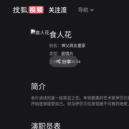
导航
食人花
别名：
神父與女畫家
类型：
剧情片
分享
上映：
2014-06-04
简介
本片讲述的是一段禁忌之恋。年轻貌美的艺术家伊莎贝
开始逐渐接受自己。但当伊莎贝拉发现她不可救药地爱
演职员表