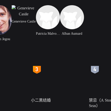
Genevieve Casile
Patricia Malvoisin
Alban Aumard
n Jegou
4
5
小二黑结婚
禁忌（A Story
Seas）