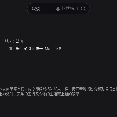
地区：
法国
主演：
米兰妮·让帕诺米
Mathilde Bisson
阿尔本·巴贾拉克塔拉贾
Aur
拉表面桀骜不羁，内心却像玛格达尼莱一样，掩饰着她的脆弱和对爱的恐
上神父时，无望的爱情又令她的生活蒙上新的阴影……