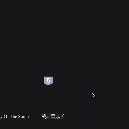
6
7
 Of The South
战斗里成长
私人女教