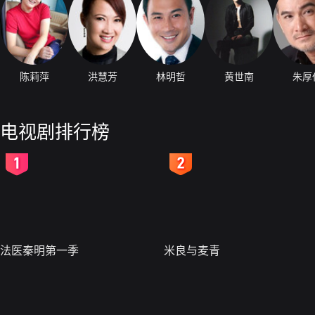
陈莉萍
洪慧芳
林明哲
黄世南
朱厚
电视剧排行榜
2
3
法医秦明第一季
米良与麦青