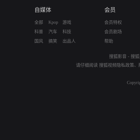
自媒体
会员
全部
Kpop
游戏
会员特权
科普
汽车
科技
会员剧场
国风
搞笑
出品人
帮助
搜狐影音
-
搜狐
请仔细阅读
搜狐视频隐私政策
、
Copyri