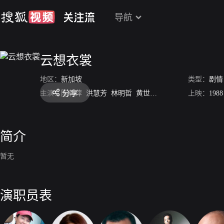
导航
云想衣裳
地区：
新加坡
类型：
剧情
分享
主演：
陈莉萍
洪慧芳
林明哲
黄世南
朱厚任
上映：
1988
简介
暂无
演职员表