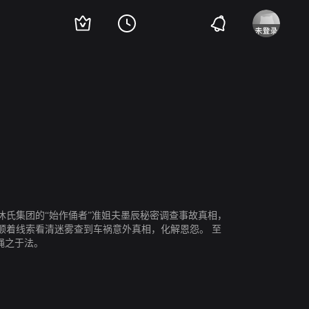
氏集团的“始作俑者”准姐夫墨辰秘密调查事故真相，
顺着线索看清迷雾查到车祸意外真相，化解恩怨。 至
绳之于法。