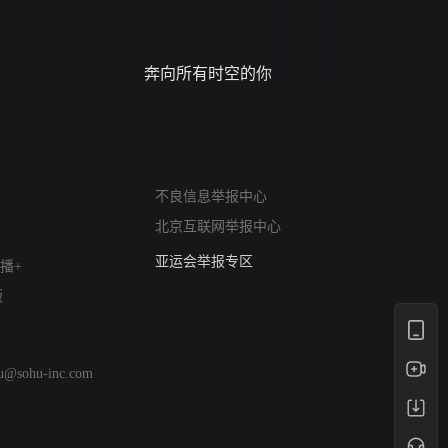
奔向所有时空的你
进错门的
网络暴力有害信息举报
不良信息举报中心
12318 文化市场举报
北京互联网举报中心
算法推荐专项举报
亚运会举报专区
播+
涉历史虚无举报
版
网络谣言信息专项
涉政举报入口
涉未成年人举报
hu@sohu-inc.com
清朗自媒体乱象举报
涉民族宗教有害信息举报
清朗·生活服务类内容举报