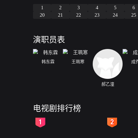
1
2
3
4
5
6
20
21
22
23
24
25
演职员表
韩东霖
王珮寒
成
郝乙潼
电视剧排行榜
2
3