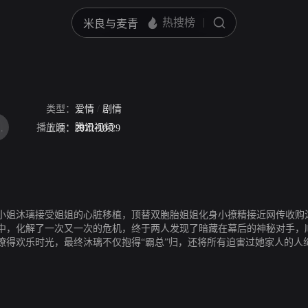
类型：
爱情
/
剧情
播放源：
腾讯视频
哲野
刘泊栩
上映：
2022-10-29
沐璃接受姐姐的心脏移植，顶替双胞胎姐姐化身小撩精接近网传收购沐
中，化解了一次又一次的危机，终于两人发现了暗藏在幕后的神秘对手，
撩得欢乐时光，最终沐璃不仅抱得“霸总”归，还将所有迫害过她家人的人