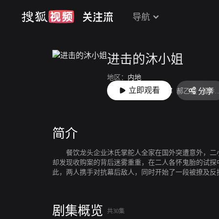
导航
进击的沐小姐
地区：
内地
立即观看
分享
主演：
韩东霖
王珮寒
郝乙潼
成乔斯
简介
餐饮龙头企业沐氏掌舵人全家在国外突遭意外，二小姐
却发现收购案的背后迷雾重重，在二人各怀鬼胎的试探
此，两人携手对抗幕后敌人，同时开始了一段被撩及反
剧集概览
共30集