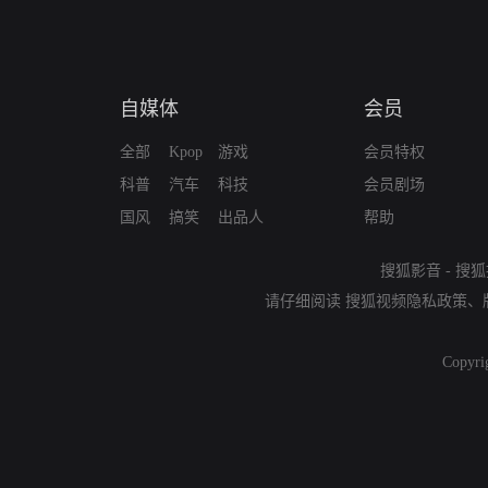
自媒体
会员
全部
Kpop
游戏
会员特权
科普
汽车
科技
会员剧场
国风
搞笑
出品人
帮助
搜狐影音
-
搜狐
请仔细阅读
搜狐视频隐私政策
、
Copyri