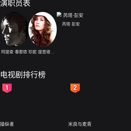
演职员表
芮塔·彭安
阿提查·春那侬
珍妮·提恩坡苏皖
电视剧排行榜
2
3
操纵者
米良与麦青