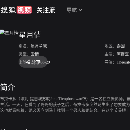
导航
星月情
别名：
星月争爸
地区：
泰国
类型：
爱情
主演：
阿提查
分享
上映：
2013-08-29
导演：
Theerat
简介
布拉卡多（珍妮·提恩坡苏皖JanieTienphosuwan饰）是一名
生活。一天，在看到了哥哥的孩子之后，布拉卡多突然萌生出了想要成为
这也就意味着，她必须立刻马上找到一个男人和她结合。在这个节骨眼上，贾塔帕
里，最终，她会选择谁成为自己孩子的父亲呢？